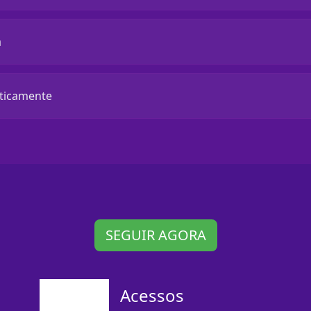
a
aticamente
SEGUIR AGORA
Acessos