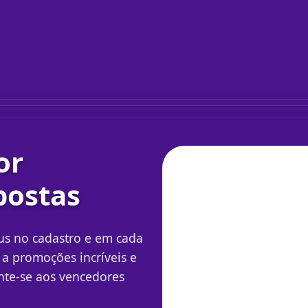
or
postas
us no cadastro e em cada
a promoções incríveis e
unte-se aos vencedores