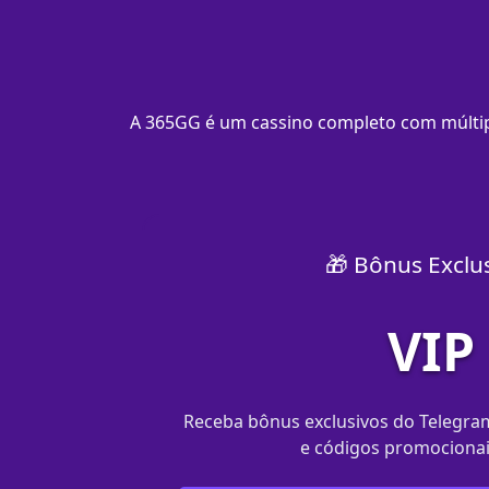
A 365GG é um cassino completo com múltipl
🎁 Bônus Exclu
VIP
Receba bônus exclusivos do Telegra
e códigos promocionai