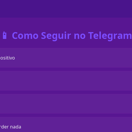
📱 Como Seguir no Telegram
ositivo
erder nada