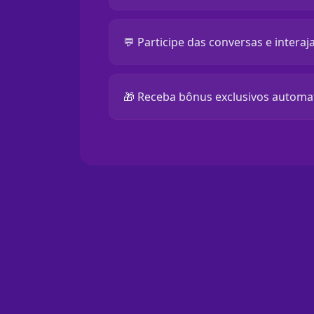
💬 Participe das conversas e interaj
🎁 Receba bônus exclusivos autom