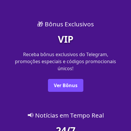
🎁 Bônus Exclusivos
VIP
Receba bônus exclusivos do Telegram,
promoções especiais e códigos promocionais
únicos!
Ver Bônus
📢 Notícias em Tempo Real
24/7