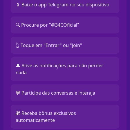
📱 Baixe o app Telegram no seu dispositivo
🔍 Procure por "@34COficial"
👆 Toque em "Entrar" ou "Join"
🔔 Ative as notificações para não perder
nada
💬 Participe das conversas e interaja
🎁 Receba bônus exclusivos
automaticamente