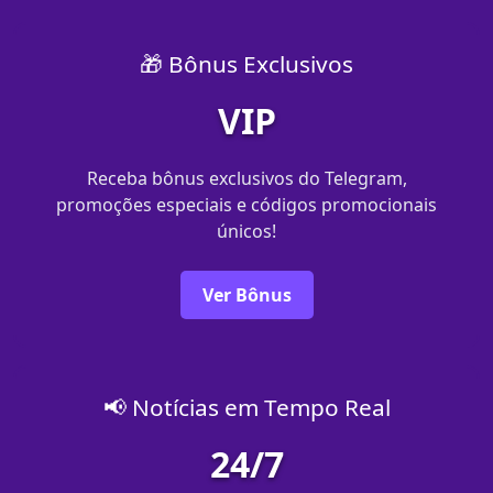
🎁 Bônus Exclusivos
VIP
Receba bônus exclusivos do Telegram,
promoções especiais e códigos promocionais
únicos!
Ver Bônus
📢 Notícias em Tempo Real
24/7