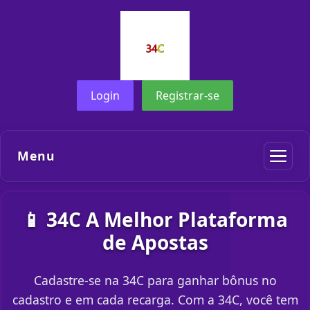
Login
Registrar-se
Menu
📱 34C A Melhor Plataforma
de Apostas
Cadastre-se na 34C para ganhar bônus no
cadastro e em cada recarga. Com a 34C, você tem