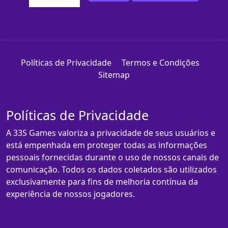
Políticas de Privacidade
Termos e Condições
Sitemap
Políticas de Privacidade
A 33S Games valoriza a privacidade de seus usuários e
está empenhada em proteger todas as informações
pessoais fornecidas durante o uso de nossos canais de
comunicação. Todos os dados coletados são utilizados
exclusivamente para fins de melhoria contínua da
experiência de nossos jogadores.