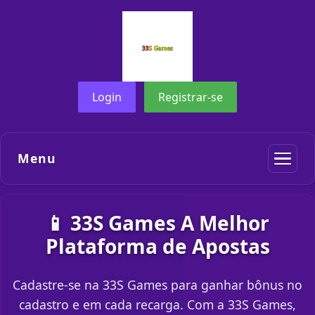
Login
Registrar-se
Menu
📱 33S Games A Melhor
Plataforma de Apostas
Cadastre-se na 33S Games para ganhar bônus no
cadastro e em cada recarga. Com a 33S Games,