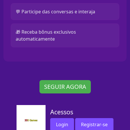
💬 Participe das conversas e interaja
🎁 Receba bônus exclusivos
automaticamente
SEGUIR AGORA
Acessos
Login
Registrar-se