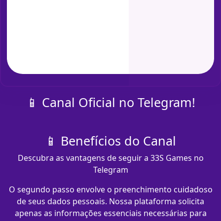
📱 Canal Oficial no Telegram!
📱 Benefícios do Canal
Descubra as vantagens de seguir a 33S Games no
Telegram
O segundo passo envolve o preenchimento cuidadoso
de seus dados pessoais. Nossa plataforma solicita
apenas as informações essenciais necessárias para