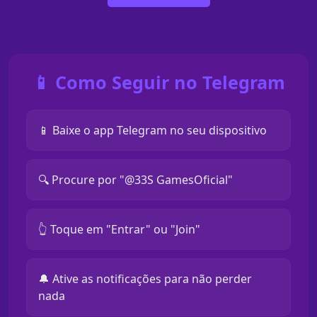
📱 Como Seguir no Telegram
📱 Baixe o app Telegram no seu dispositivo
🔍 Procure por "@33S GamesOficial"
👆 Toque em "Entrar" ou "Join"
🔔 Ative as notificações para não perder
nada