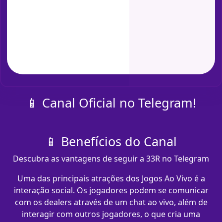
📱 Canal Oficial no Telegram!
📱 Benefícios do Canal
Descubra as vantagens de seguir a 33R no Telegram
Uma das principais atrações dos Jogos Ao Vivo é a
interação social. Os jogadores podem se comunicar
com os dealers através de um chat ao vivo, além de
interagir com outros jogadores, o que cria uma