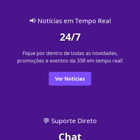
📢 Notícias em Tempo Real
24/7
Fique por dentro de todas as novidades,
promoções e eventos da 33R em tempo real!
Ver Notícias
💬 Suporte Direto
Chat