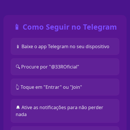
📱 Como Seguir no Telegram
📱 Baixe o app Telegram no seu dispositivo
🔍 Procure por "@33ROficial"
👆 Toque em "Entrar" ou "Join"
🔔 Ative as notificações para não perder
nada