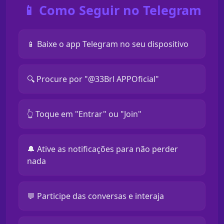
📱 Como Seguir no Telegram
📱 Baixe o app Telegram no seu dispositivo
🔍 Procure por "@33Brl APPOficial"
👆 Toque em "Entrar" ou "Join"
🔔 Ative as notificações para não perder
nada
💬 Participe das conversas e interaja