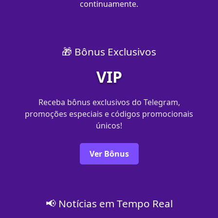
continuamente.
🎁 Bônus Exclusivos
VIP
Receba bônus exclusivos do Telegram,
promoções especiais e códigos promocionais
únicos!
Ver Bônus
📢 Notícias em Tempo Real