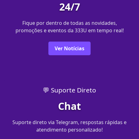
24/7
Fique por dentro de todas as novidades,
promoções e eventos da 333U em tempo real!
Ver Notícias
💬 Suporte Direto
Chat
Suporte direto via Telegram, respostas rápidas e
atendimento personalizado!