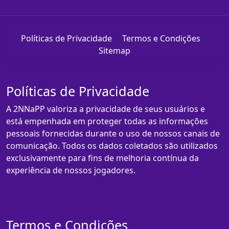
Políticas de Privacidade
Termos e Condições
Sitemap
Políticas de Privacidade
A 2NNaPP valoriza a privacidade de seus usuários e
está empenhada em proteger todas as informações
pessoais fornecidas durante o uso de nossos canais de
comunicação. Todos os dados coletados são utilizados
exclusivamente para fins de melhoria contínua da
experiência de nossos jogadores.
Termos e Condições