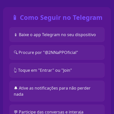
📱 Como Seguir no Telegram
📱 Baixe o app Telegram no seu dispositivo
🔍 Procure por "@2NNaPPOficial"
👆 Toque em "Entrar" ou "Join"
🔔 Ative as notificações para não perder
nada
💬 Participe das conversas e interaja