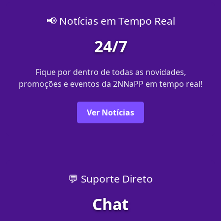
📢 Notícias em Tempo Real
24/7
Fique por dentro de todas as novidades,
promoções e eventos da 2NNaPP em tempo real!
Ver Notícias
💬 Suporte Direto
Chat