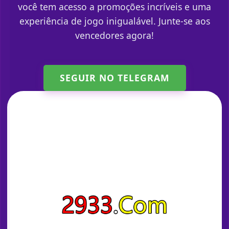
você tem acesso a promoções incríveis e uma
experiência de jogo inigualável. Junte-se aos
vencedores agora!
SEGUIR NO TELEGRAM