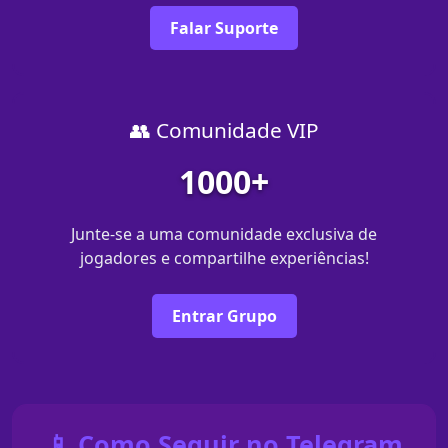
Falar Suporte
👥 Comunidade VIP
1000+
Junte-se a uma comunidade exclusiva de
jogadores e compartilhe experiências!
Entrar Grupo
📱 Como Seguir no Telegram