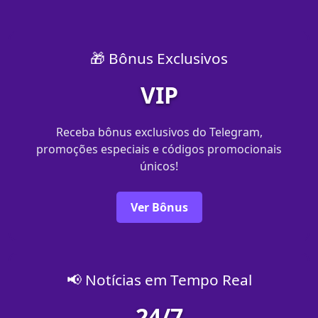
🎁 Bônus Exclusivos
VIP
Receba bônus exclusivos do Telegram,
promoções especiais e códigos promocionais
únicos!
Ver Bônus
📢 Notícias em Tempo Real
24/7