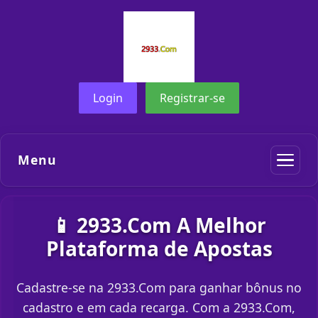
Login
Registrar-se
Menu
📱 2933.Com A Melhor
Plataforma de Apostas
Cadastre-se na 2933.Com para ganhar bônus no
cadastro e em cada recarga. Com a 2933.Com,