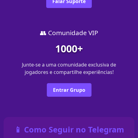
Falar Suporte
👥 Comunidade VIP
1000+
Junte-se a uma comunidade exclusiva de
jogadores e compartilhe experiências!
Entrar Grupo
📱 Como Seguir no Telegram