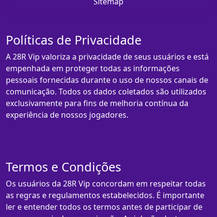
Sitemap
Políticas de Privacidade
A 28R Vip valoriza a privacidade de seus usuários e está
empenhada em proteger todas as informações
pessoais fornecidas durante o uso de nossos canais de
comunicação. Todos os dados coletados são utilizados
exclusivamente para fins de melhoria contínua da
experiência de nossos jogadores.
Termos e Condições
Os usuários da 28R Vip concordam em respeitar todas
as regras e regulamentos estabelecidos. É importante
ler e entender todos os termos antes de participar de