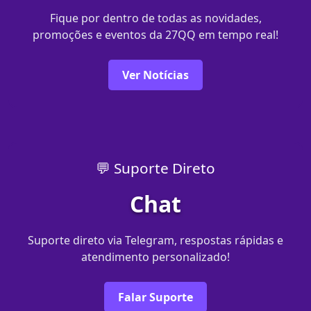
Fique por dentro de todas as novidades,
promoções e eventos da 27QQ em tempo real!
Ver Notícias
💬 Suporte Direto
Chat
Suporte direto via Telegram, respostas rápidas e
atendimento personalizado!
Falar Suporte