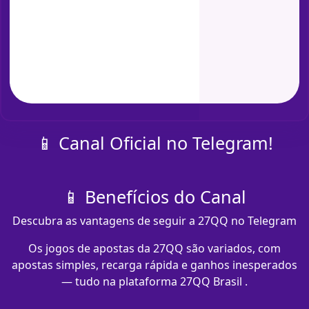
📱 Canal Oficial no Telegram!
📱 Benefícios do Canal
Descubra as vantagens de seguir a 27QQ no Telegram
Os jogos de apostas da 27QQ são variados, com
apostas simples, recarga rápida e ganhos inesperados
— tudo na plataforma 27QQ Brasil .