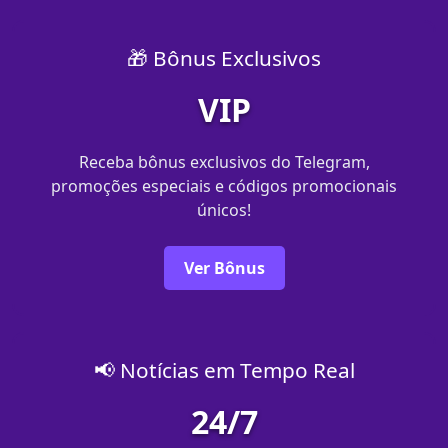
🎁 Bônus Exclusivos
VIP
Receba bônus exclusivos do Telegram,
promoções especiais e códigos promocionais
únicos!
Ver Bônus
📢 Notícias em Tempo Real
24/7