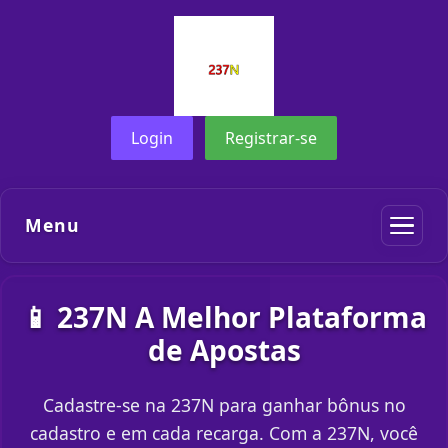
Login
Registrar-se
Menu
📱 237N A Melhor Plataforma
de Apostas
Cadastre-se na 237N para ganhar bônus no
cadastro e em cada recarga. Com a 237N, você