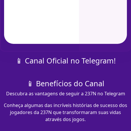
📱 Canal Oficial no Telegram!
📱 Benefícios do Canal
Descubra as vantagens de seguir a 237N no Telegram
Conheça algumas das incríveis histórias de sucesso dos
jogadores da 237N que transformaram suas vidas
através dos jogos.