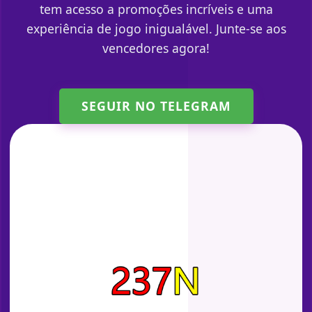
tem acesso a promoções incríveis e uma
experiência de jogo inigualável. Junte-se aos
vencedores agora!
SEGUIR NO TELEGRAM