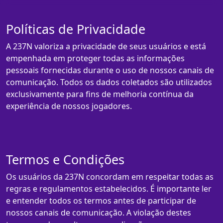
Políticas de Privacidade
A 237N valoriza a privacidade de seus usuários e está
empenhada em proteger todas as informações
pessoais fornecidas durante o uso de nossos canais de
comunicação. Todos os dados coletados são utilizados
exclusivamente para fins de melhoria contínua da
experiência de nossos jogadores.
Termos e Condições
Os usuários da 237N concordam em respeitar todas as
regras e regulamentos estabelecidos. É importante ler
e entender todos os termos antes de participar de
nossos canais de comunicação. A violação destes