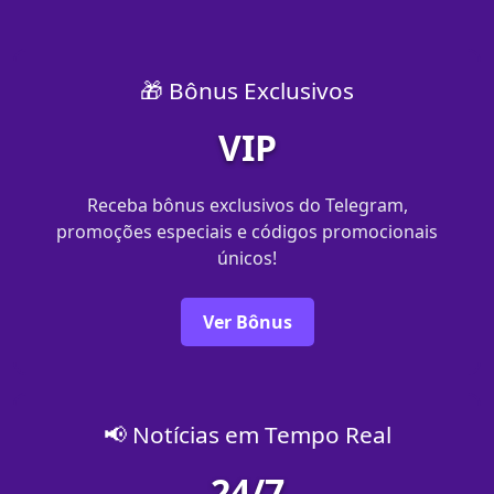
🎁 Bônus Exclusivos
VIP
Receba bônus exclusivos do Telegram,
promoções especiais e códigos promocionais
únicos!
Ver Bônus
📢 Notícias em Tempo Real
24/7