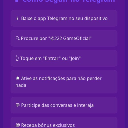
📱 Baixe o app Telegram no seu dispositivo
🔍 Procure por "@222 GameOficial"
👆 Toque em "Entrar" ou "Join"
🔔 Ative as notificações para não perder
nada
💬 Participe das conversas e interaja
🎁 Receba bônus exclusivos