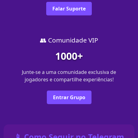
Falar Suporte
👥 Comunidade VIP
1000+
Junte-se a uma comunidade exclusiva de
jogadores e compartilhe experiências!
Entrar Grupo
📱 Como Seguir no Telegram