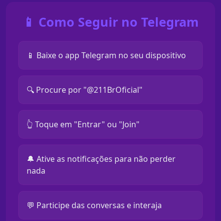
📱 Como Seguir no Telegram
📱 Baixe o app Telegram no seu dispositivo
🔍 Procure por "@211BrOficial"
👆 Toque em "Entrar" ou "Join"
🔔 Ative as notificações para não perder
nada
💬 Participe das conversas e interaja