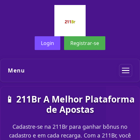
Login
Registrar-se
Menu
📱 211Br A Melhor Plataforma
de Apostas
Cadastre-se na 211Br para ganhar bônus no
cadastro e em cada recarga. Com a 211Br, você