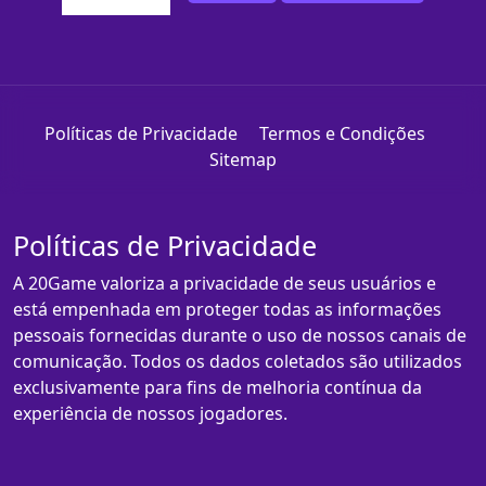
Políticas de Privacidade
Termos e Condições
Sitemap
Políticas de Privacidade
A 20Game valoriza a privacidade de seus usuários e
está empenhada em proteger todas as informações
pessoais fornecidas durante o uso de nossos canais de
comunicação. Todos os dados coletados são utilizados
exclusivamente para fins de melhoria contínua da
experiência de nossos jogadores.