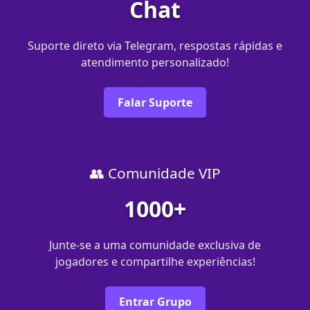
Chat
Suporte direto via Telegram, respostas rápidas e
atendimento personalizado!
Falar Suporte
👥 Comunidade VIP
1000+
Junte-se a uma comunidade exclusiva de
jogadores e compartilhe experiências!
Entrar Grupo