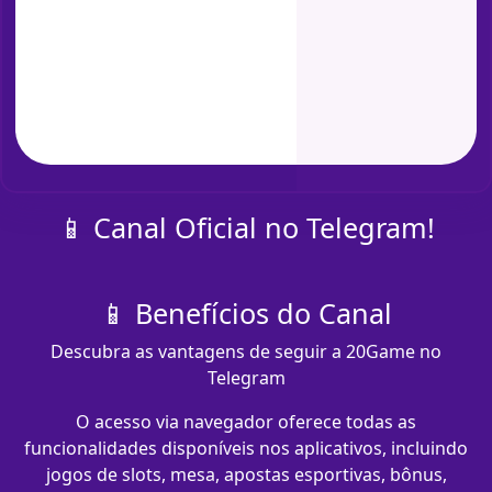
📱 Canal Oficial no Telegram!
📱 Benefícios do Canal
Descubra as vantagens de seguir a 20Game no
Telegram
O acesso via navegador oferece todas as
funcionalidades disponíveis nos aplicativos, incluindo
jogos de slots, mesa, apostas esportivas, bônus,