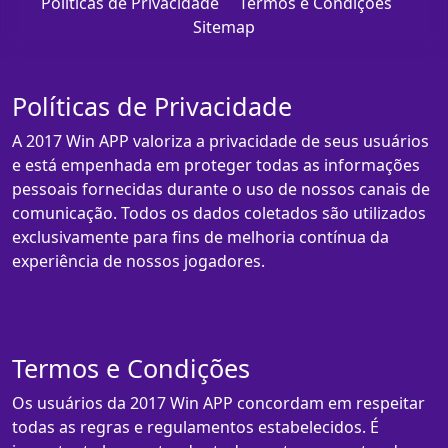
Políticas de Privacidade
Termos e Condições
Sitemap
Políticas de Privacidade
A 2017 Win APP valoriza a privacidade de seus usuários
e está empenhada em proteger todas as informações
pessoais fornecidas durante o uso de nossos canais de
comunicação. Todos os dados coletados são utilizados
exclusivamente para fins de melhoria contínua da
experiência de nossos jogadores.
Termos e Condições
Os usuários da 2017 Win APP concordam em respeitar
todas as regras e regulamentos estabelecidos. É