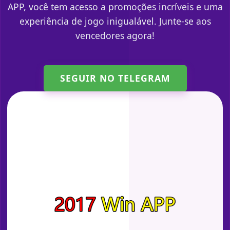
APP, você tem acesso a promoções incríveis e uma
experiência de jogo inigualável. Junte-se aos
vencedores agora!
SEGUIR NO TELEGRAM