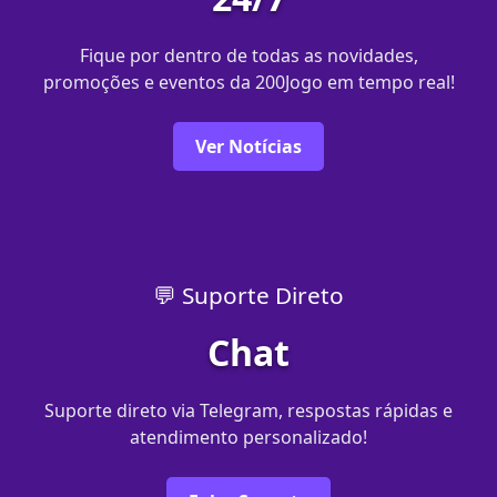
Fique por dentro de todas as novidades,
promoções e eventos da 200Jogo em tempo real!
Ver Notícias
💬 Suporte Direto
Chat
Suporte direto via Telegram, respostas rápidas e
atendimento personalizado!