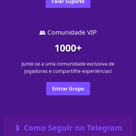
Falar Suporte
👥 Comunidade VIP
1000+
Junte-se a uma comunidade exclusiva de
jogadores e compartilhe experiências!
Entrar Grupo
📱 Como Seguir no Telegram