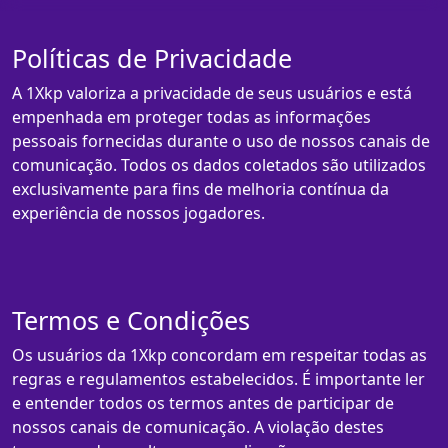
Políticas de Privacidade
A 1Xkp valoriza a privacidade de seus usuários e está
empenhada em proteger todas as informações
pessoais fornecidas durante o uso de nossos canais de
comunicação. Todos os dados coletados são utilizados
exclusivamente para fins de melhoria contínua da
experiência de nossos jogadores.
Termos e Condições
Os usuários da 1Xkp concordam em respeitar todas as
regras e regulamentos estabelecidos. É importante ler
e entender todos os termos antes de participar de
nossos canais de comunicação. A violação destes