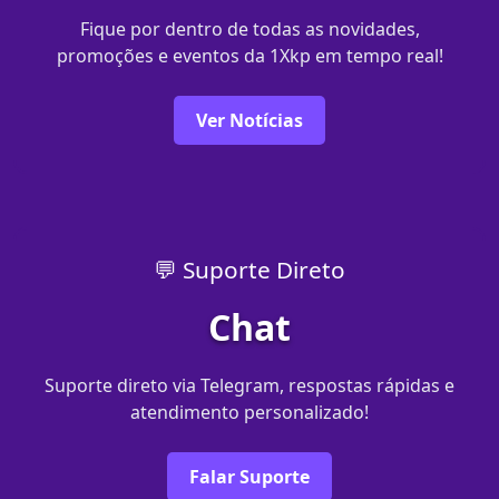
Fique por dentro de todas as novidades,
promoções e eventos da 1Xkp em tempo real!
Ver Notícias
💬 Suporte Direto
Chat
Suporte direto via Telegram, respostas rápidas e
atendimento personalizado!
Falar Suporte