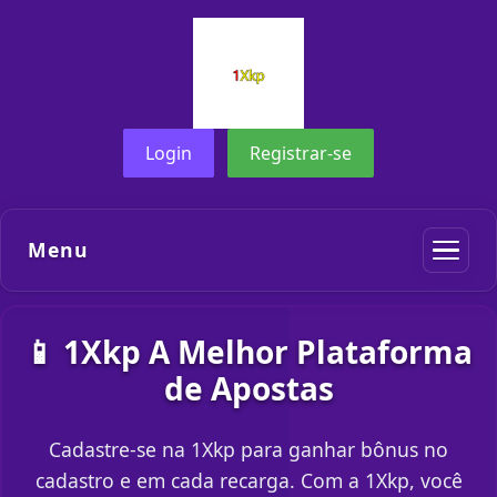
Login
Registrar-se
Menu
📱 1Xkp A Melhor Plataforma
de Apostas
Cadastre-se na 1Xkp para ganhar bônus no
cadastro e em cada recarga. Com a 1Xkp, você