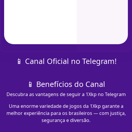
📱 Canal Oficial no Telegram!
📱 Benefícios do Canal
Descubra as vantagens de seguir a 1Xkp no Telegram
Uma enorme variedade de jogos da 1Xkp garante a
melhor experiência para os brasileiros — com justiça,
segurança e diversão.