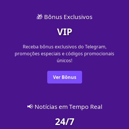
🎁 Bônus Exclusivos
VIP
Receba bônus exclusivos do Telegram,
promoções especiais e códigos promocionais
únicos!
Ver Bônus
📢 Notícias em Tempo Real
24/7