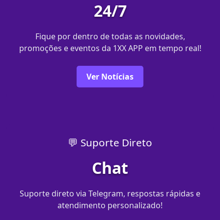
24/7
Fique por dentro de todas as novidades,
promoções e eventos da 1XX APP em tempo real!
Ver Notícias
💬 Suporte Direto
Chat
Suporte direto via Telegram, respostas rápidas e
atendimento personalizado!