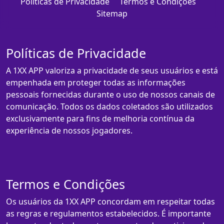
Políticas de Privacidade
Termos e Condições
Sitemap
Políticas de Privacidade
A 1XX APP valoriza a privacidade de seus usuários e está
empenhada em proteger todas as informações
pessoais fornecidas durante o uso de nossos canais de
comunicação. Todos os dados coletados são utilizados
exclusivamente para fins de melhoria contínua da
experiência de nossos jogadores.
Termos e Condições
Os usuários da 1XX APP concordam em respeitar todas
as regras e regulamentos estabelecidos. É importante