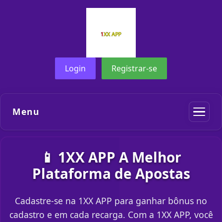
Login
Registrar-se
Menu
📱 1XX APP A Melhor
Plataforma de Apostas
Cadastre-se na 1XX APP para ganhar bônus no
cadastro e em cada recarga. Com a 1XX APP, você