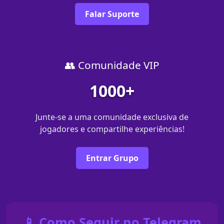
Falar Suporte
👥 Comunidade VIP
1000+
Junte-se a uma comunidade exclusiva de
jogadores e compartilhe experiências!
Entrar Grupo
📱 Como Seguir no Telegram