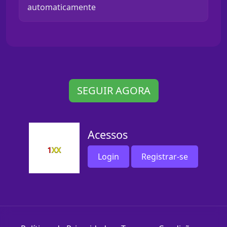
automaticamente
SEGUIR AGORA
Acessos
Login
Registrar-se