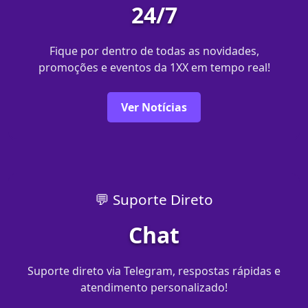
24/7
Fique por dentro de todas as novidades,
promoções e eventos da 1XX em tempo real!
Ver Notícias
💬 Suporte Direto
Chat
Suporte direto via Telegram, respostas rápidas e
atendimento personalizado!