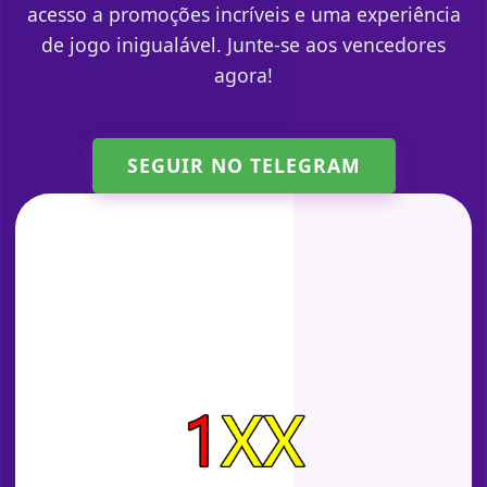
acesso a promoções incríveis e uma experiência
de jogo inigualável. Junte-se aos vencedores
agora!
SEGUIR NO TELEGRAM