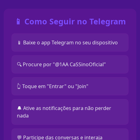
📱 Como Seguir no Telegram
📱 Baixe o app Telegram no seu dispositivo
🔍 Procure por "@1AA CaSSinoOficial"
👆 Toque em "Entrar" ou "Join"
🔔 Ative as notificações para não perder
nada
💬 Participe das conversas e interaja