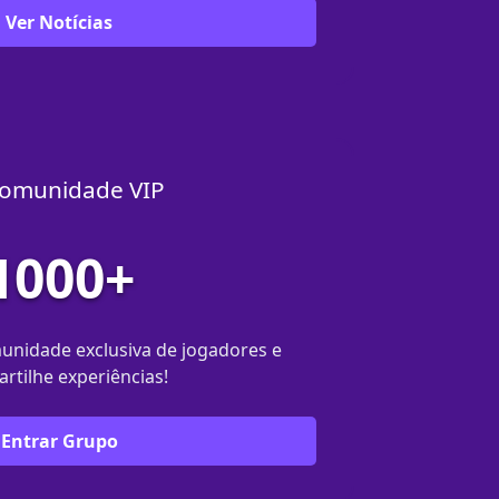
Ver Notícias
Comunidade VIP
1000+
unidade exclusiva de jogadores e
rtilhe experiências!
Entrar Grupo