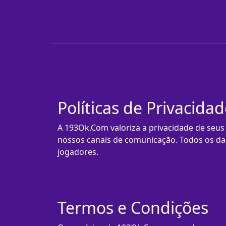
Políticas de Privacida
A 193Ok.Com valoriza a privacidade de seu
nossos canais de comunicação. Todos os dad
jogadores.
Termos e Condições