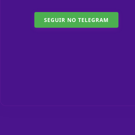
SEGUIR NO TELEGRAM