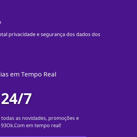
m
tal privacidade e segurança dos dados dos
cias em Tempo Real
24/7
e todas as novidades, promoções e
193Ok.Com em tempo real!