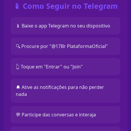
📱 Como Seguir no Telegram
📱 Baixe o app Telegram no seu dispositivo
🔍 Procure por "@17Br PlataformaOficial"
👆 Toque em "Entrar" ou "Join"
🔔 Ative as notificações para não perder
nada
💬 Participe das conversas e interaja