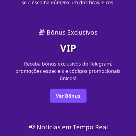
se a escolha número um dos brasileiros.
🎁 Bônus Exclusivos
VIP
Receba bônus exclusivos do Telegram,
promoções especiais e códigos promocionais
únicos!
Ver Bônus
📢 Notícias em Tempo Real