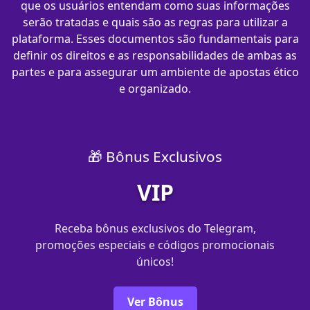
que os usuários entendam como suas informações
serão tratadas e quais são as regras para utilizar a
plataforma. Esses documentos são fundamentais para
definir os direitos e as responsabilidades de ambas as
partes e para assegurar um ambiente de apostas ético
e organizado.
🎁 Bônus Exclusivos
VIP
Receba bônus exclusivos do Telegram,
promoções especiais e códigos promocionais
únicos!
Ver Bônus