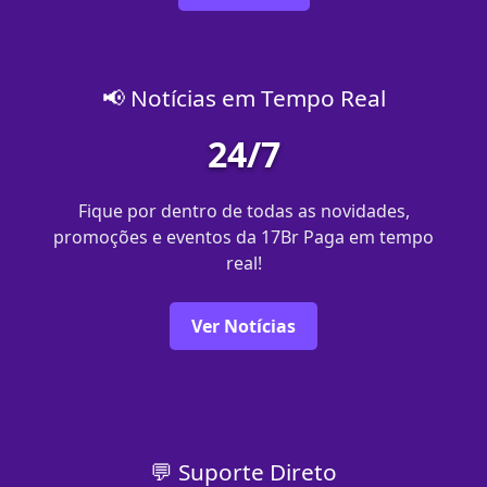
📢 Notícias em Tempo Real
24/7
Fique por dentro de todas as novidades,
promoções e eventos da 17Br Paga em tempo
real!
Ver Notícias
💬 Suporte Direto