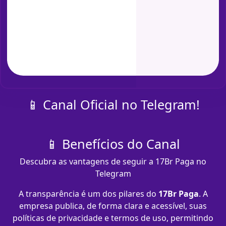
📱 Canal Oficial no Telegram!
📱 Benefícios do Canal
Descubra as vantagens de seguir a 17Br Paga no
Telegram
A transparência é um dos pilares do
17Br Paga
. A
empresa publica, de forma clara e acessível, suas
políticas de privacidade e termos de uso, permitindo