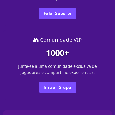
Falar Suporte
👥 Comunidade VIP
1000+
Junte-se a uma comunidade exclusiva de
jogadores e compartilhe experiências!
Entrar Grupo