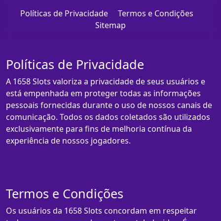
Políticas de Privacidade
Termos e Condições
Sitemap
Políticas de Privacidade
A 1658 Slots valoriza a privacidade de seus usuários e
está empenhada em proteger todas as informações
pessoais fornecidas durante o uso de nossos canais de
comunicação. Todos os dados coletados são utilizados
exclusivamente para fins de melhoria contínua da
experiência de nossos jogadores.
Termos e Condições
Os usuários da 1658 Slots concordam em respeitar