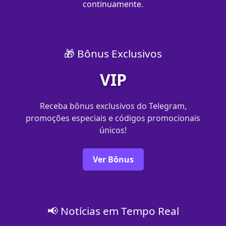
continuamente.
🎁 Bônus Exclusivos
VIP
Receba bônus exclusivos do Telegram,
promoções especiais e códigos promocionais
únicos!
Ver Bônus
📢 Notícias em Tempo Real