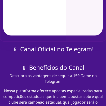
📱 Canal Oficial no Telegram!
📱 Benefícios do Canal
Descubra as vantagens de seguir a 159 Game no
Telegram
Nossa plataforma oferece apostas especializadas para
competições estaduais que incluem apostas sobre qual
clube será campeão estadual, qual jogador será o