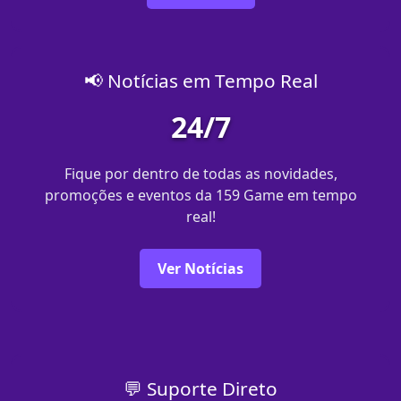
📢 Notícias em Tempo Real
24/7
Fique por dentro de todas as novidades,
promoções e eventos da 159 Game em tempo
real!
Ver Notícias
💬 Suporte Direto