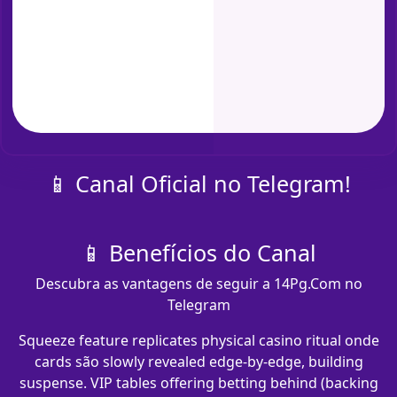
📱 Canal Oficial no Telegram!
📱 Benefícios do Canal
Descubra as vantagens de seguir a 14Pg.Com no
Telegram
Squeeze feature replicates physical casino ritual onde
cards são slowly revealed edge-by-edge, building
suspense. VIP tables offering betting behind (backing