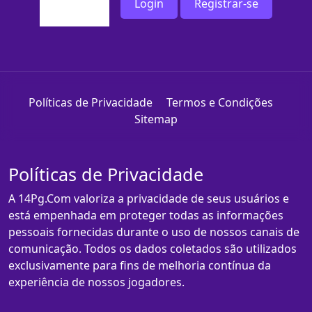
Login
Registrar-se
Políticas de Privacidade
Termos e Condições
Sitemap
Políticas de Privacidade
A 14Pg.Com valoriza a privacidade de seus usuários e
está empenhada em proteger todas as informações
pessoais fornecidas durante o uso de nossos canais de
comunicação. Todos os dados coletados são utilizados
exclusivamente para fins de melhoria contínua da
experiência de nossos jogadores.