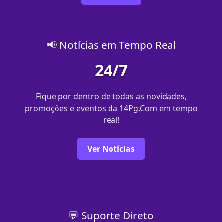
📢 Notícias em Tempo Real
24/7
Fique por dentro de todas as novidades,
promoções e eventos da 14Pg.Com em tempo
real!
Ver Notícias
💬 Suporte Direto