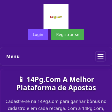
Login
Registrar-se
Menu
📱 14Pg.Com A Melhor
Plataforma de Apostas
Cadastre-se na 14Pg.Com para ganhar bônus no
cadastro e em cada recarga. Com a 14Pg.Com,