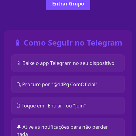
Entrar Grupo
📱 Como Seguir no Telegram
📱 Baixe o app Telegram no seu dispositivo
🔍 Procure por "@14Pg.ComOficial"
👆 Toque em "Entrar" ou "Join"
🔔 Ative as notificações para não perder
nada