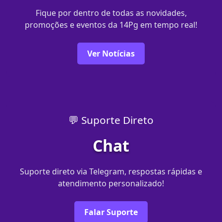
Fique por dentro de todas as novidades,
promoções e eventos da 14Pg em tempo real!
Ver Notícias
💬 Suporte Direto
Chat
Suporte direto via Telegram, respostas rápidas e
atendimento personalizado!
Falar Suporte