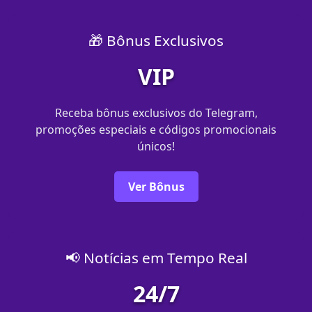
🎁 Bônus Exclusivos
VIP
Receba bônus exclusivos do Telegram,
promoções especiais e códigos promocionais
únicos!
Ver Bônus
📢 Notícias em Tempo Real
24/7