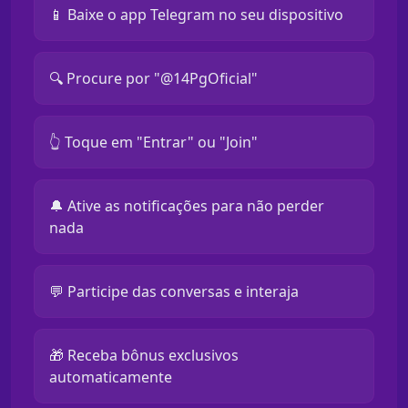
📱 Baixe o app Telegram no seu dispositivo
🔍 Procure por "@14PgOficial"
👆 Toque em "Entrar" ou "Join"
🔔 Ative as notificações para não perder
nada
💬 Participe das conversas e interaja
🎁 Receba bônus exclusivos
automaticamente