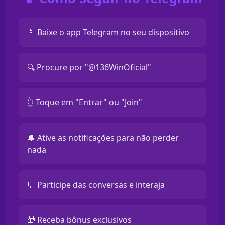
📱 Baixe o app Telegram no seu dispositivo
🔍 Procure por "@136WinOficial"
👆 Toque em "Entrar" ou "Join"
🔔 Ative as notificações para não perder
nada
💬 Participe das conversas e interaja
🎁 Receba bônus exclusivos