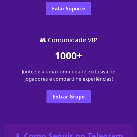
Falar Suporte
👥 Comunidade VIP
1000+
Junte-se a uma comunidade exclusiva de
jogadores e compartilhe experiências!
Entrar Grupo
📱 Como Seguir no Telegram