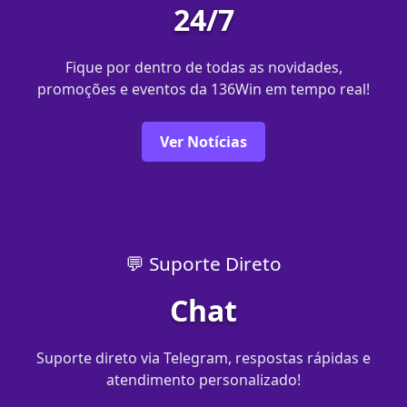
24/7
Fique por dentro de todas as novidades,
promoções e eventos da 136Win em tempo real!
Ver Notícias
💬 Suporte Direto
Chat
Suporte direto via Telegram, respostas rápidas e
atendimento personalizado!