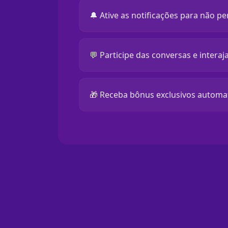
🔔 Ative as notificações para não p
💬 Participe das conversas e interaj
🎁 Receba bônus exclusivos autom