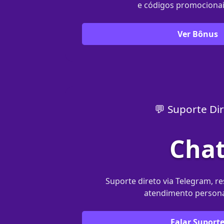
e códigos promocionai
Ver Bônus
💬 Suporte Di
Cha
Suporte direto via Telegram, r
atendimento persona
Falar Suport