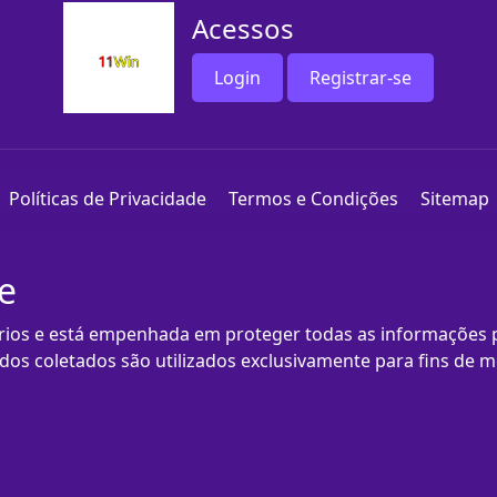
Acessos
Login
Registrar-se
Políticas de Privacidade
Termos e Condições
Sitemap
de
ários e está empenhada em proteger todas as informações 
os coletados são utilizados exclusivamente para fins de m