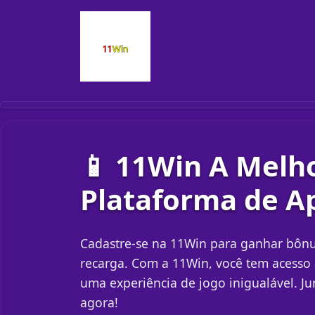
📱 11Win A Melh
Plataforma de A
Cadastre-se na 11Win para ganhar bônu
recarga. Com a 11Win, você tem acesso 
uma experiência de jogo inigualável. J
agora!