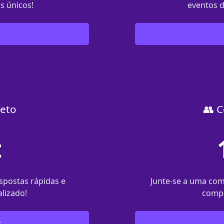
s únicos!
eventos d
reto
👥 
t
espostas rápidas e
Junte-se a uma com
lizado!
compa
e