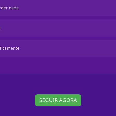
erder nada
a
aticamente
SEGUIR AGORA