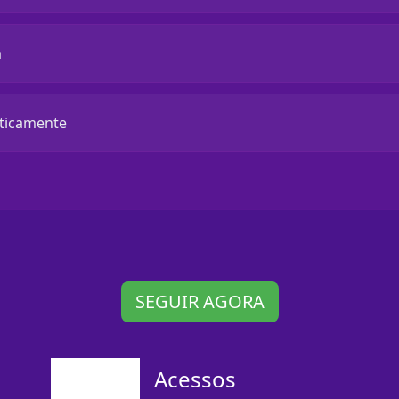
a
aticamente
SEGUIR AGORA
Acessos