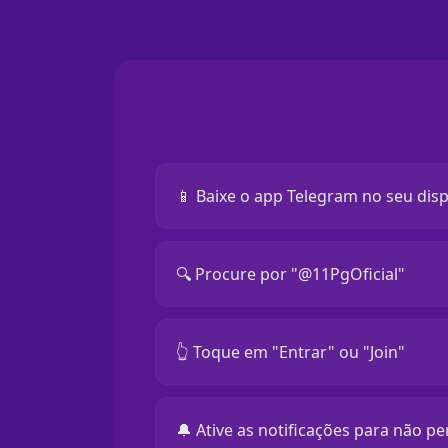
📱 Baixe o app Telegram no seu disp
🔍 Procure por "@11PgOficial"
👆 Toque em "Entrar" ou "Join"
🔔 Ative as notificações para não p