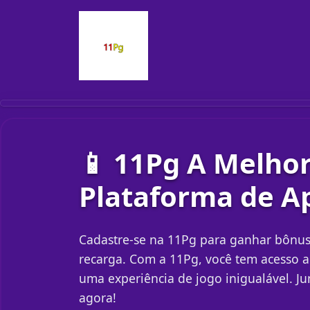
📱 11Pg A Melho
Plataforma de A
Cadastre-se na 11Pg para ganhar bônus
recarga. Com a 11Pg, você tem acesso a
uma experiência de jogo inigualável. J
agora!