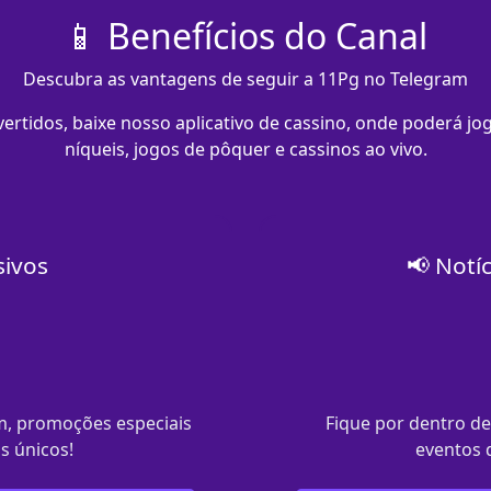
📱 Benefícios do Canal
Descubra as vantagens de seguir a 11Pg no Telegram
ivertidos, baixe nosso aplicativo de cassino, onde poderá j
níqueis, jogos de pôquer e cassinos ao vivo.
sivos
📢 Notí
m, promoções especiais
Fique por dentro d
s únicos!
eventos 