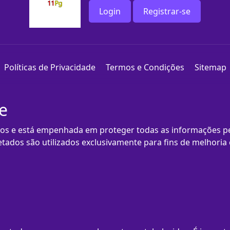
Login
Registrar-se
Políticas de Privacidade
Termos e Condições
Sitemap
de
rios e está empenhada em proteger todas as informações p
tados são utilizados exclusivamente para fins de melhoria