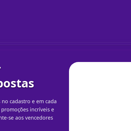
r
postas
 no cadastro e em cada
 promoções incríveis e
unte-se aos vencedores