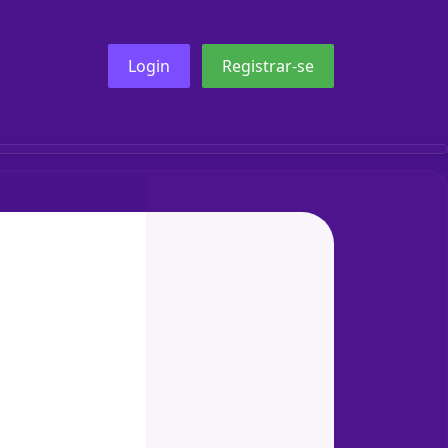
Login
Registrar-se