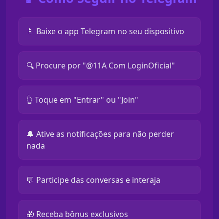
📱 Baixe o app Telegram no seu dispositivo
🔍 Procure por "@11A Com LoginOficial"
👆 Toque em "Entrar" ou "Join"
🔔 Ative as notificações para não perder
nada
💬 Participe das conversas e interaja
🎁 Receba bônus exclusivos