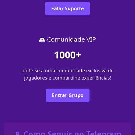
Falar Suporte
👥 Comunidade VIP
1000+
Junte-se a uma comunidade exclusiva de
jogadores e compartilhe experiências!
Entrar Grupo
📱 Como Seguir no Telegram