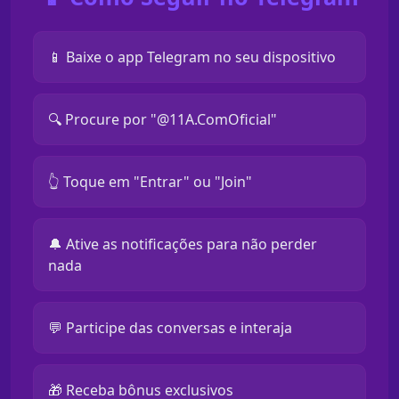
📱 Baixe o app Telegram no seu dispositivo
🔍 Procure por "@11A.ComOficial"
👆 Toque em "Entrar" ou "Join"
🔔 Ative as notificações para não perder
nada
💬 Participe das conversas e interaja
🎁 Receba bônus exclusivos