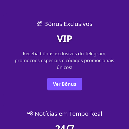
🎁 Bônus Exclusivos
VIP
Receba bônus exclusivos do Telegram,
promoções especiais e códigos promocionais
únicos!
Ver Bônus
📢 Notícias em Tempo Real
24/7