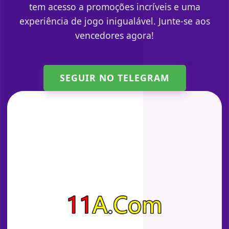
tem acesso a promoções incríveis e uma
experiência de jogo inigualável. Junte-se aos
vencedores agora!
SEGUIR NO TELEGRAM