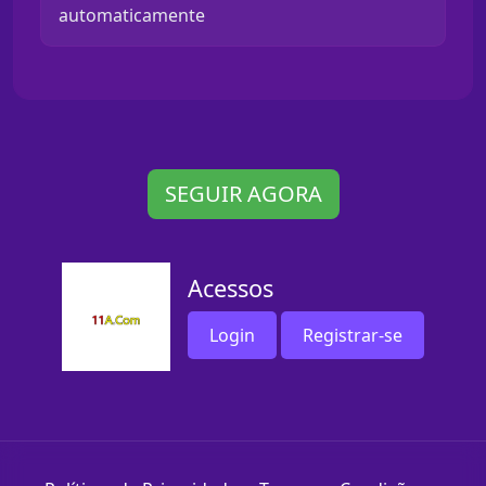
automaticamente
SEGUIR AGORA
Acessos
Login
Registrar-se