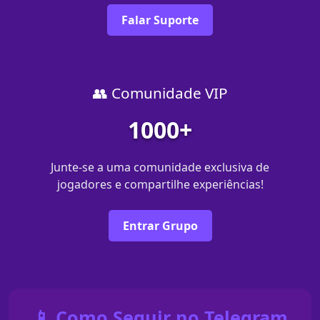
Falar Suporte
👥 Comunidade VIP
1000+
Junte-se a uma comunidade exclusiva de
jogadores e compartilhe experiências!
Entrar Grupo
📱 Como Seguir no Telegram