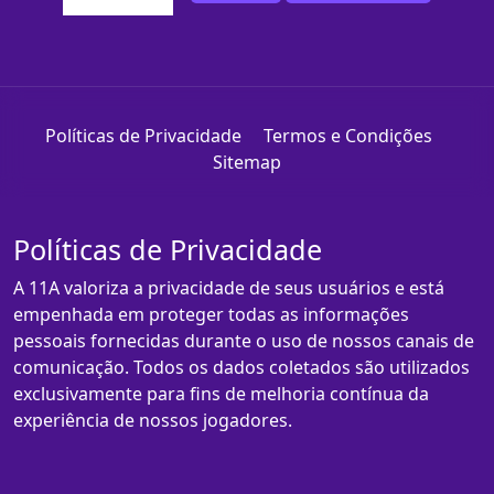
Políticas de Privacidade
Termos e Condições
Sitemap
Políticas de Privacidade
A 11A valoriza a privacidade de seus usuários e está
empenhada em proteger todas as informações
pessoais fornecidas durante o uso de nossos canais de
comunicação. Todos os dados coletados são utilizados
exclusivamente para fins de melhoria contínua da
experiência de nossos jogadores.