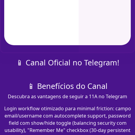
📱 Canal Oficial no Telegram!
📱 Benefícios do Canal
Descubra as vantagens de seguir a 11A no Telegram
Login workflow otimizado para minimal friction: campo
email/username com autocomplete support, password
field com show/hide toggle (balancing security com
usability), "Remember Me" checkbox (30-day persistent