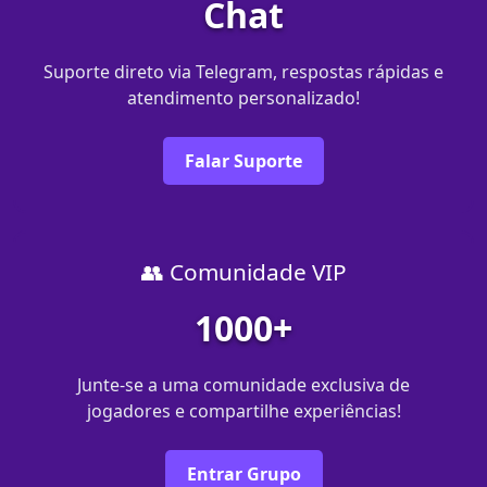
Chat
Suporte direto via Telegram, respostas rápidas e
atendimento personalizado!
Falar Suporte
👥 Comunidade VIP
1000+
Junte-se a uma comunidade exclusiva de
jogadores e compartilhe experiências!
Entrar Grupo