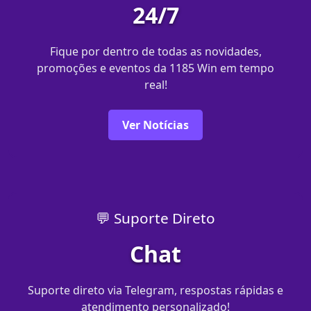
24/7
Fique por dentro de todas as novidades,
promoções e eventos da 1185 Win em tempo
real!
Ver Notícias
💬 Suporte Direto
Chat
Suporte direto via Telegram, respostas rápidas e
atendimento personalizado!