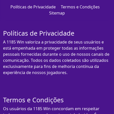
Políticas de Privacidade
Termos e Condições
Sitemap
Políticas de Privacidade
A 1185 Win valoriza a privacidade de seus usuários e
está empenhada em proteger todas as informações
pessoais fornecidas durante o uso de nossos canais de
comunicação. Todos os dados coletados são utilizados
exclusivamente para fins de melhoria contínua da
experiência de nossos jogadores.
Termos e Condições
Os usuários da 1185 Win concordam em respeitar