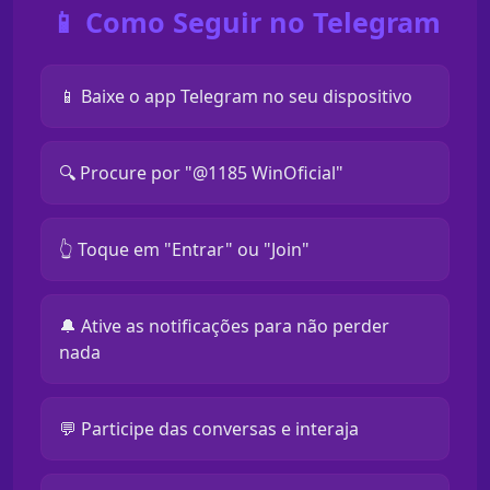
📱 Como Seguir no Telegram
📱 Baixe o app Telegram no seu dispositivo
🔍 Procure por "@1185 WinOficial"
👆 Toque em "Entrar" ou "Join"
🔔 Ative as notificações para não perder
nada
💬 Participe das conversas e interaja