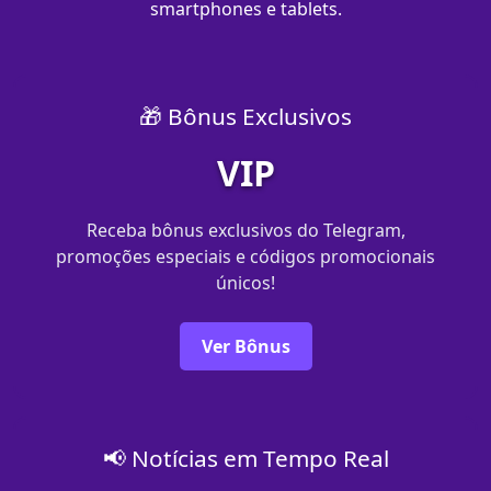
smartphones e tablets.
🎁 Bônus Exclusivos
VIP
Receba bônus exclusivos do Telegram,
promoções especiais e códigos promocionais
únicos!
Ver Bônus
📢 Notícias em Tempo Real