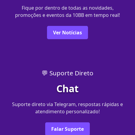
Fique por dentro de todas as novidades,
promoções e eventos da 10BB em tempo real!
Ver Notícias
💬 Suporte Direto
Chat
Suporte direto via Telegram, respostas rápidas e
atendimento personalizado!
Falar Suporte