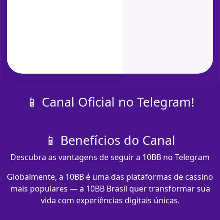
📱 Canal Oficial no Telegram!
📱 Benefícios do Canal
Descubra as vantagens de seguir a 10BB no Telegram
Globalmente, a 10BB é uma das plataformas de cassino
mais populares — a 10BB Brasil quer transformar sua
vida com experiências digitais únicas.