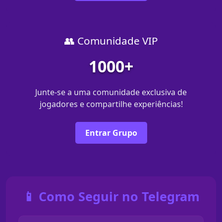
👥 Comunidade VIP
1000+
Junte-se a uma comunidade exclusiva de
jogadores e compartilhe experiências!
Entrar Grupo
📱 Como Seguir no Telegram