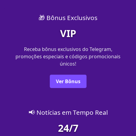
🎁 Bônus Exclusivos
VIP
Receba bônus exclusivos do Telegram,
promoções especiais e códigos promocionais
únicos!
Ver Bônus
📢 Notícias em Tempo Real
24/7