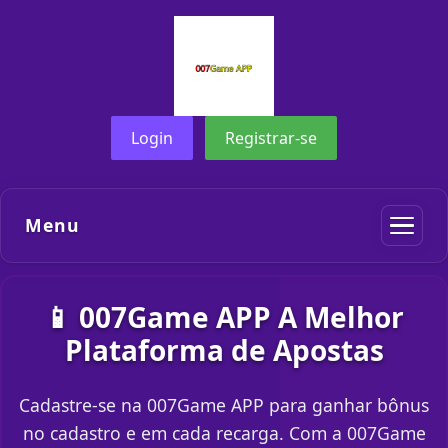
Login
Registrar-se
Menu
📱 007Game APP A Melhor
Plataforma de Apostas
Cadastre-se na 007Game APP para ganhar bônus
no cadastro e em cada recarga. Com a 007Game