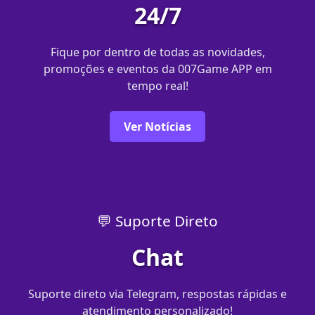
24/7
Fique por dentro de todas as novidades,
promoções e eventos da 007Game APP em
tempo real!
Ver Notícias
💬 Suporte Direto
Chat
Suporte direto via Telegram, respostas rápidas e
atendimento personalizado!