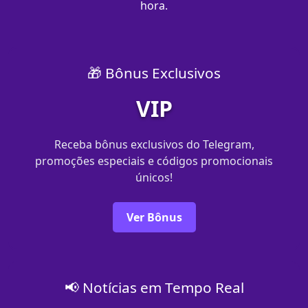
hora.
🎁 Bônus Exclusivos
VIP
Receba bônus exclusivos do Telegram,
promoções especiais e códigos promocionais
únicos!
Ver Bônus
📢 Notícias em Tempo Real