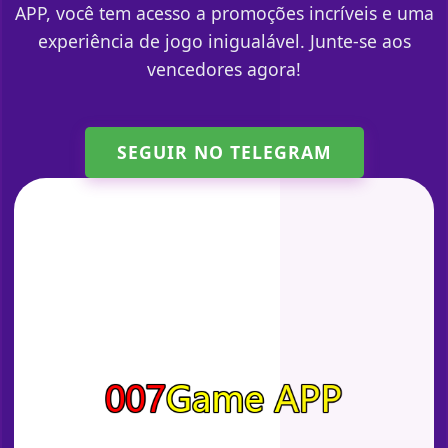
APP, você tem acesso a promoções incríveis e uma
experiência de jogo inigualável. Junte-se aos
vencedores agora!
SEGUIR NO TELEGRAM