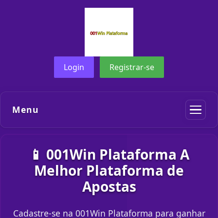
Login
Registrar-se
Menu
📱 001Win Plataforma A
Melhor Plataforma de
Apostas
Cadastre-se na 001Win Plataforma para ganhar