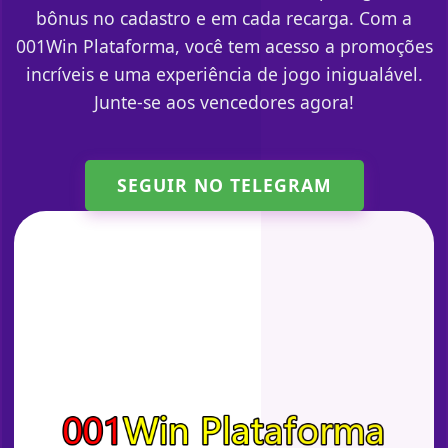
bônus no cadastro e em cada recarga. Com a
001Win Plataforma, você tem acesso a promoções
incríveis e uma experiência de jogo inigualável.
Junte-se aos vencedores agora!
SEGUIR NO TELEGRAM