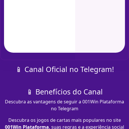
📱 Canal Oficial no Telegram!
📱 Benefícios do Canal
Descubra as vantagens de seguir a 001Win Plataforma
no Telegram
Descubra os jogos de cartas mais populares no site
001Win Plataforma
, suas regras e a experiência social