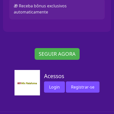
🎁 Receba bônus exclusivos
automaticamente
SEGUIR AGORA
Acessos
Login
Registrar-se